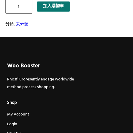
蛋
加入購物車
糕
Demo
分類:
未分類
數
量
Woo Booster
Phosf luroresently engage worldwide
method process shopping.
Shop
My Account
Login