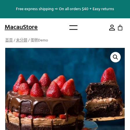
跳
Free express shipping ➺ On all orders $40 + Easy returns
至
主
MacauStore
要
內
首頁
/
未分類
/ 蛋糕Demo
容