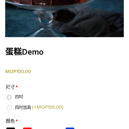
蛋糕Demo
MOP
100.00
尺寸
*
四吋
(
+MOP
100.00
)
四吋加高
顏色
*